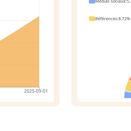
Médias sociaux
:
5.
Références
:
8.72
%
2025-09-01