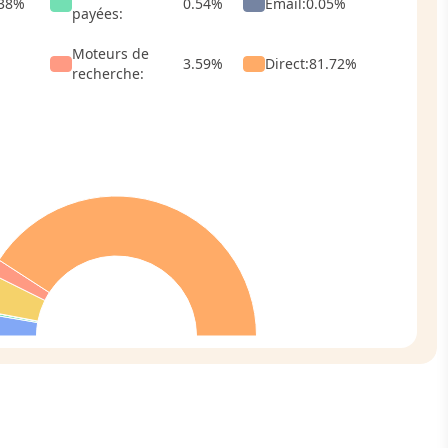
38
%
0.54
%
Email
:
0.05
%
payées
:
Moteurs de
3.59
%
Direct
:
81.72
%
recherche
: