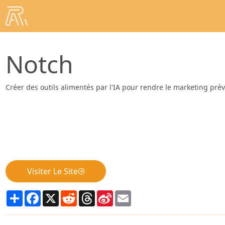
Notch
Créer des outils alimentés par l'IA pour rendre le marketing pré
Visiter Le Site
Share
Facebook
X
Reddit
Threads
Sina
Email
Weibo