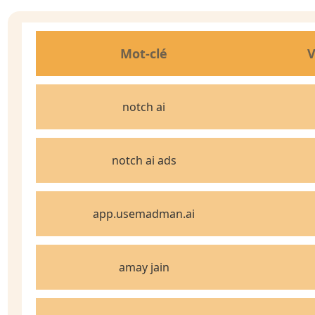
Mot-clé
V
notch ai
notch ai ads
app.usemadman.ai
amay jain