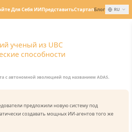
йте Для Себя ИИ
Представить
Стартап
Блог
RU
кий ученый из UBC
еские способности
та с автономной эволюцией под названием ADAS.
едователи предложили новую систему под
матически создавать мощных ИИ-агентов того же