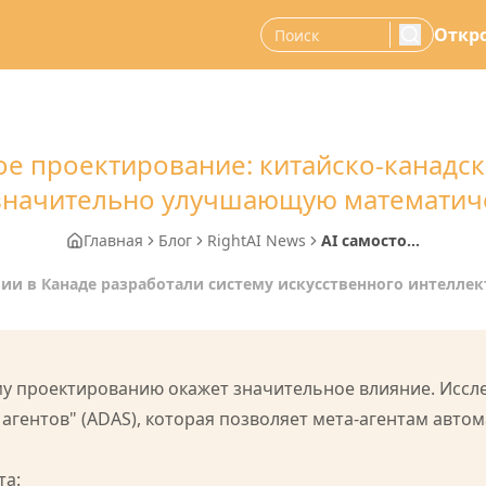
Откро
search
ое проектирование: китайско-канадс
 значительно улучшающую математич
Главная
Блог
RightAI News
AI самосто...
ии в Канаде разработали систему искусственного интеллек
у проектированию окажет значительное влияние. Иссл
гентов" (ADAS), которая позволяет мета-агентам авто
та: