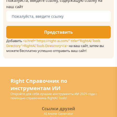
Пожалуйста, введите ссылку, содержащую ссылку на
наш сайт
Представить
Добавить
<a href="https://right-ai.com/" title="RightAI Tools
Directory">RightAI Tools Diresctory</a>
на ваш сайт, затем вы
можете бесплатно успешно отправить ваш сайт!
Right Справочник по
инструментам ИИ
Откройте для себя лучшие инструменты ИИ 2025 года с
помощью справочника RightAI Tools!
Ссылки друзей
AI Anime Generator