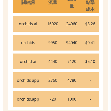
關鍵詞
流量
點擊
量
成本
orchids ai
16020
24960
$5.26
orchids
9950
94040
$0.41
orchid ai
4440
7120
$5.10
orchids app
2760
4780
-
orchids.app
720
1000
-