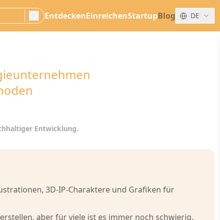
Entdecken
Einreichen
Startup
Blog
DE
search
ogieunternehmen
thoden
achhaltiger Entwicklung.
ustrationen, 3D-IP-Charaktere und Grafiken für
erstellen, aber für viele ist es immer noch schwierig,