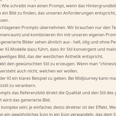
: Wie schreibt man einen Prompt, wenn das Hintergrundbild
rn ein Bild zu finden, das unseren Anforderungen entsprich
ssen.
eschlagenen Prompts übernehmen. Wir brauchen nur den Teil,
n Innenraum) und kombinieren ihn mit unseren eigenen Prom
-generierte Bilder sehen ähnlich aus - hell, ölig und ohne Pe
r der KI-Modelle dazu führt, dass ihr Stil konvergent und m
gweiliges Bild, das der westlichen Ästhetik entspricht.
irekt den gewünschten Stil zu erzeugen. Wenn man "chinesis
ersteht auch nicht, welchen wir wollen.
der KI ein klares Beispiel zu geben. Bei Midjourney kann ma
tstil zu verankern.
ts das Referenzbild direkt die Qualität und den Stil des ge
 wird das generierte Bild.
mplex sein; je einfacher, desto direkter ist der Effekt. We
ein gewöhnliches Icon in ein Icon verwandeln, das dem Sti