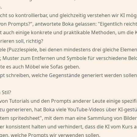
.
icht so kontrollierbar, und gleichzeitig verstehen wir KI m
 von Prompts?", antwortete Boka gelassen: "Eigentlich reicht
t auch einige konkrete und praktikable Methoden, um die KI
eren soll, richtig?
iele (Puzzlespiele, bei denen mindestens drei gleiche Elem
bilder, Muster zum Entfernen und Symbole für verschiedene
te es auch Möbel wie Sofas geben.
pt schreiben, welche Gegenstände generiert werden sollen. E
Stil?
 von Tutorials und den Prompts anderer Leute einige spezi
zu generieren, hat Boka viele YouTube-Videos über KI-gest
le item spritedsheet", mit dem man eine Sammlung von Bil
chter konsistent halten und verhindert, dass die KI vom Kur
ragen, welche Prompts wir verwenden sollen.