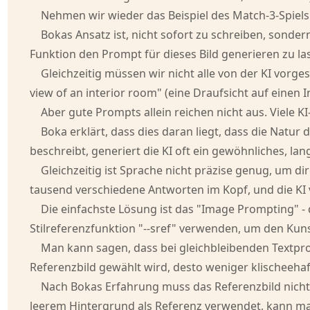
Nehmen wir wieder das Beispiel des Match-3-Spiels
Bokas Ansatz ist, nicht sofort zu schreiben, sonde
Funktion den Prompt für dieses Bild generieren zu la
Gleichzeitig müssen wir nicht alle von der KI vorg
view of an interior room" (eine Draufsicht auf eine
Aber gute Prompts allein reichen nicht aus. Viele KI
Boka erklärt, dass dies daran liegt, dass die Natu
beschreibt, generiert die KI oft ein gewöhnliches, lan
Gleichzeitig ist Sprache nicht präzise genug, um d
tausend verschiedene Antworten im Kopf, und die KI v
Die einfachste Lösung ist das "Image Prompting" - 
Stilreferenzfunktion "--sref" verwenden, um den Kuns
Man kann sagen, dass bei gleichbleibenden Textpromp
Referenzbild gewählt wird, desto weniger klischeehaft
Nach Bokas Erfahrung muss das Referenzbild nicht ko
leerem Hintergrund als Referenz verwendet, kann man 