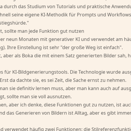
ka durch das Studium von Tutorials und praktische Anwen
nell seine eigene KI-Methodik für Prompts und Workflows
nstiegshürde."
t, sollte man jede Funktion gut nutzen
t oder neun Monaten mit generativer KI und verwendet am hä
 Ihre Einstellung ist sehr "der große Weg ist einfach".
, aber als Boka die mit einem Satz generierten Bilder sah, h
 für KI-Bildgenerierungstools. Die Technologie wurde ausg
rst da dachte sie, es sei Zeit, die Sache ernst zu nehmen.
 man sie definitiv lernen muss, aber man kann auch auf au
t, sollte man sie voll ausnutzen.
n, aber ich denke, diese Funktionen gut zu nutzen, ist auch
 und das Generieren von Bildern ist Alltag, aber es gibt imm
nd verwendet häufig zwei Funktionen: die Stilreferenzfunkti