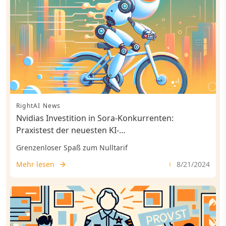
Chancen der KI für die Forschung zu nutzen. Dies
erfordert ein Umdenken in Bezug auf Autorschaft,
Originalität und die Rolle der Technologie im
wissenschaftlichen Prozess. Nur durch eine
proaktive Auseinandersetzung mit diesen Fragen
kann die akademische Welt die Integrität der
Forschung im KI-Zeitalter sicherstellen.
RightAI News
Nvidias Investition in Sora-Konkurrenten:
Praxistest der neuesten KI-
Videogenerierungstechnologie
Grenzenloser Spaß zum Nulltarif
Mehr lesen
8/21/2024