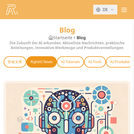
DE
men
Blog
Startseite
Blog
Die Zukunft der AI erkunden: Aktuellste Nachrichten, praktische
Anleitungen, innovative Werkzeuge und Produktvorstellungen
所有文章
RightAI News
AI Tutorials
AI-Tools
AI-Produkte