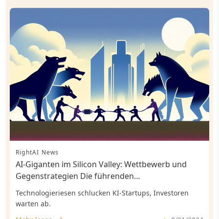
RightAI News
AI-Giganten im Silicon Valley: Wettbewerb und
Gegenstrategien Die führenden
Technologieunternehmen im Silicon Valley liefern
Technologieriesen schlucken KI-Startups, Investoren
sich einen erbitterten Kampf um die Vorherrschaft
warten ab.
im Bereich der künstlichen Intelligenz. Dabei