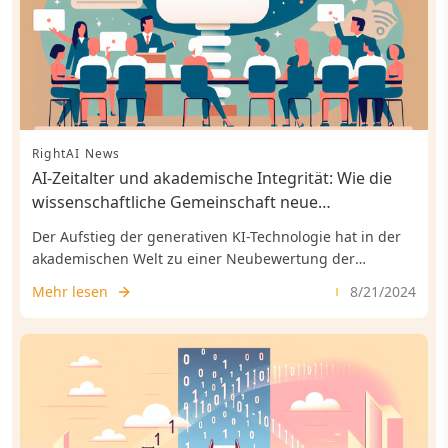
RightAI News
AI-Zeitalter und akademische Integrität: Wie die
wissenschaftliche Gemeinschaft neue
Herausforderungen des Plagiats bewältigt Die
Der Aufstieg der generativen KI-Technologie hat in der
rasante Entwicklung der künstlichen Intelligenz
akademischen Welt zu einer Neubewertung der
stellt die akademische Welt vor neue
Definition von Plagiat geführt.
Mehr lesen
8/21/2024
Herausforderungen im Bereich der Integrität.
Insbesondere die Frage des Plagiats gewinnt
durch KI-gestützte Textgenerierung eine neue
Dimension. Wissenschaftler und Institutionen
müssen sich mit innovativen Lösungen
auseinandersetzen, um die Grundsätze der
wissenschaftlichen Redlichkeit zu wahren.