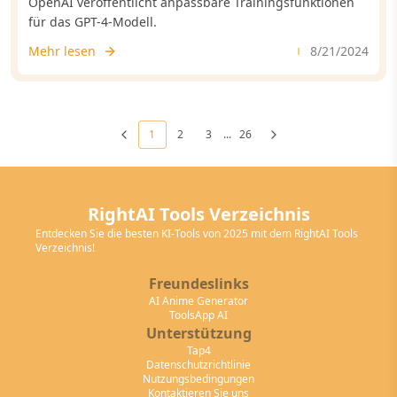
OpenAI veröffentlicht anpassbare Trainingsfunktionen
für das GPT-4-Modell.
Mehr lesen
8/21/2024
1
2
3
...
26
RightAI Tools Verzeichnis
Entdecken Sie die besten KI-Tools von 2025 mit dem RightAI Tools
Verzeichnis!
Freundeslinks
AI Anime Generator
ToolsApp AI
Unterstützung
Tap4
Datenschutzrichtlinie
Nutzungsbedingungen
Kontaktieren Sie uns