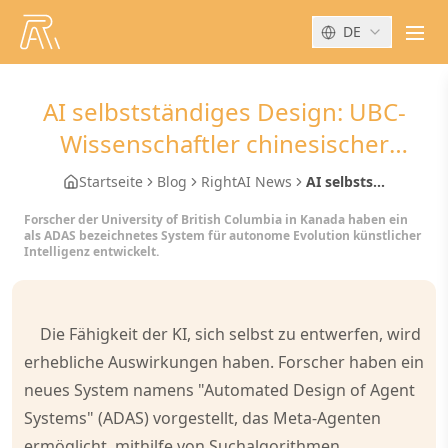
DE
men
AI selbstständiges Design: UBC-
Wissenschaftler chinesischer
Abstammung stellt ADAS vor,
Startseite
Blog
RightAI News
AI selbsts...
mathematische Fähigkeiten stark
Forscher der University of British Columbia in Kanada haben ein
verbessert
als ADAS bezeichnetes System für autonome Evolution künstlicher
Intelligenz entwickelt.
Die Fähigkeit der KI, sich selbst zu entwerfen, wird
erhebliche Auswirkungen haben. Forscher haben ein
neues System namens "Automated Design of Agent
Systems" (ADAS) vorgestellt, das Meta-Agenten
ermöglicht, mithilfe von Suchalgorithmen