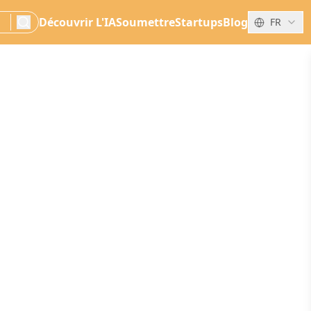
Découvrir L'IA
Soumettre
Startups
Blog
FR
search